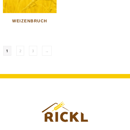
WEIZENBRUCH
1
2
3
→