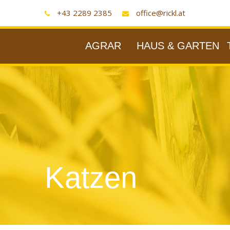
+43 2289 2385
office@rickl.at
AGRAR
HAUS & GARTEN
Katzen