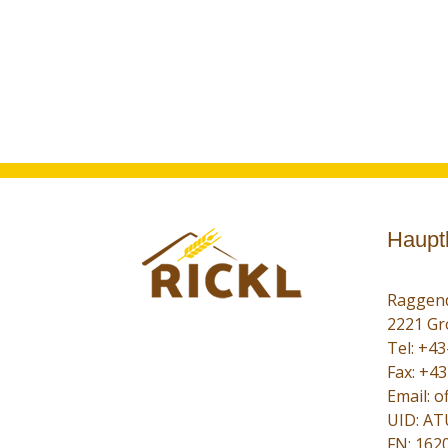
Haupt
Raggend
2221 Gr
Tel:
+43
Fax: +4
Email:
of
UID: A
FN: 162