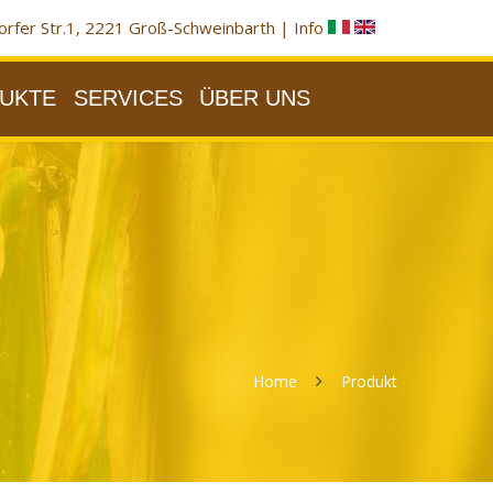
rfer Str.1, 2221 Groß-Schweinbarth |
Info
UKTE
SERVICES
ÜBER UNS
Home
Produkt