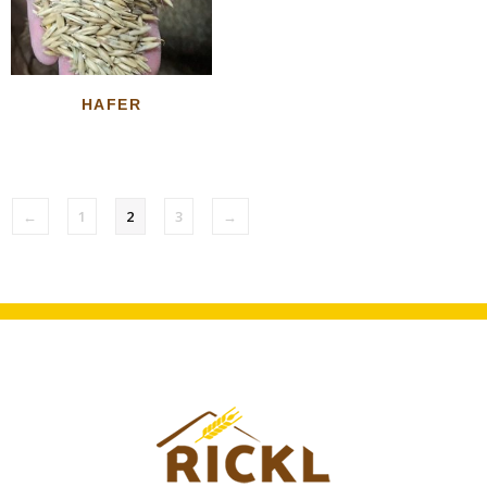
HAFER
←
1
2
3
→