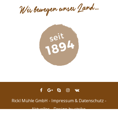
Rickl Mühle GmbH -
Impressum & Datenschutz
-
Aktuelles
- Design by
strike.