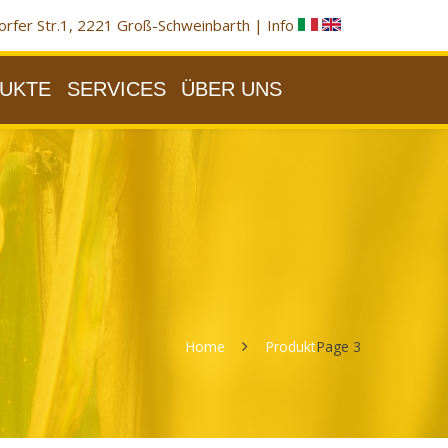
rfer Str.1, 2221 Groß-Schweinbarth |
Info
UKTE
SERVICES
ÜBER UNS
Home
Produkt
Page 3