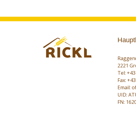
Haupt
Raggend
2221 Gr
Tel:
+43
Fax: +4
Email:
of
UID: A
FN: 162