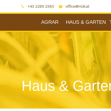
+43 2289 2385
office@rickl.at
AGRAR
HAUS & GARTEN
Haus & Garte