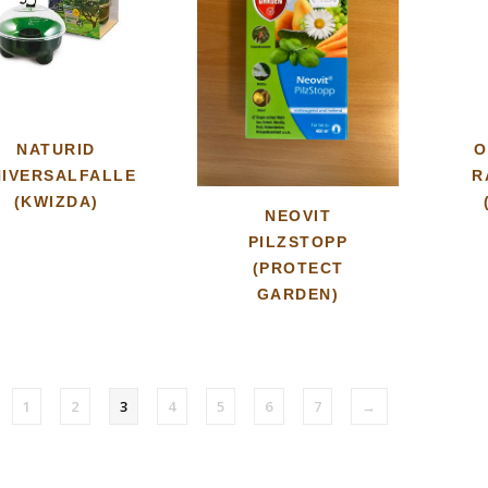
NATURID
O
IVERSALFALLE
R
(KWIZDA)
NEOVIT
PILZSTOPP
(PROTECT
GARDEN)
1
2
3
4
5
6
7
→