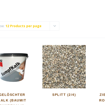
ow:
12 Products per page
GELÖSCHTER
SPLITT (2/4)
ZI
KALK (BAUMIT
RO