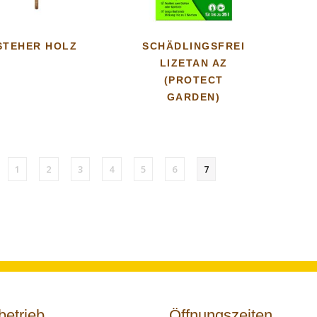
STEHER HOLZ
SCHÄDLINGSFREI
LIZETAN AZ
(PROTECT
GARDEN)
1
2
3
4
5
6
7
betrieb
Öffnungszeiten