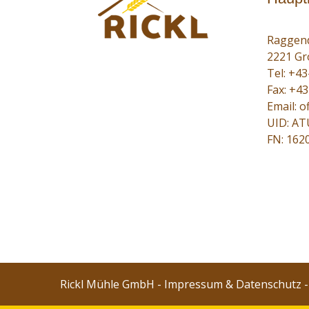
Raggend
2221 Gr
Tel:
+43
Fax: +4
Email:
of
UID: A
FN: 162
Rickl Mühle GmbH -
Impressum & Datenschutz