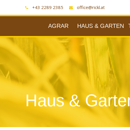
+43 2289 2385
office@rickl.at
AGRAR
HAUS & GARTEN
Haus & Garte