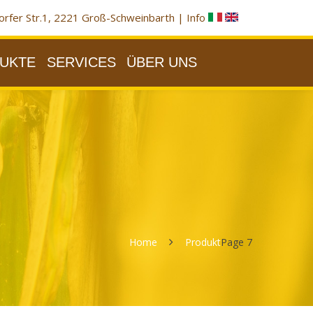
rfer Str.1, 2221 Groß-Schweinbarth |
Info
UKTE
SERVICES
ÜBER UNS
Home
Produkt
Page 7