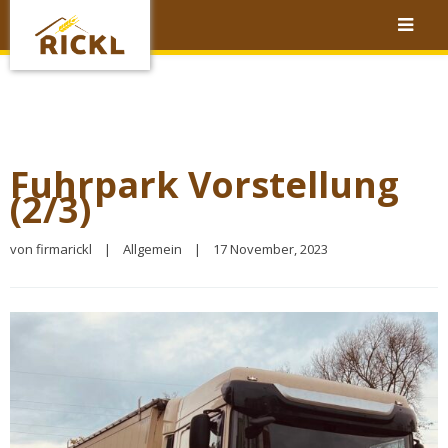
Fuhrpark Vorstellung
(2/3)
von 
firmarickl
|
Allgemein
|
17 November, 2023 