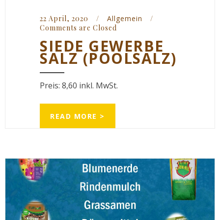
22 April, 2020    
/
Allgemein
/
Comments are Closed
SIEDE GEWERBE
SALZ (POOLSALZ)
Preis: 8,60 inkl. MwSt.
READ MORE >