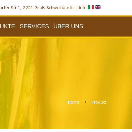
rfer Str.1, 2221 Groß-Schweinbarth |
Info
UKTE
SERVICES
ÜBER UNS
Home
Produkt