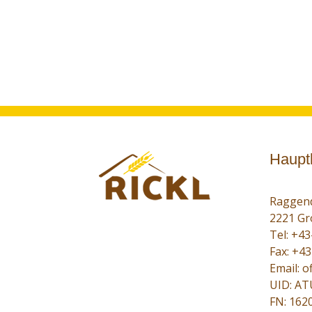
Haupt
Raggend
2221 Gr
Tel:
+43
Fax: +4
Email:
of
UID: A
FN: 162