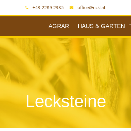
+43 2289 2385
office@rickl.at
AGRAR
HAUS & GARTEN
Lecksteine