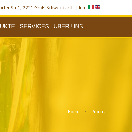
rfer Str.1, 2221 Groß-Schweinbarth |
Info
UKTE
SERVICES
ÜBER UNS
Home
Produkt