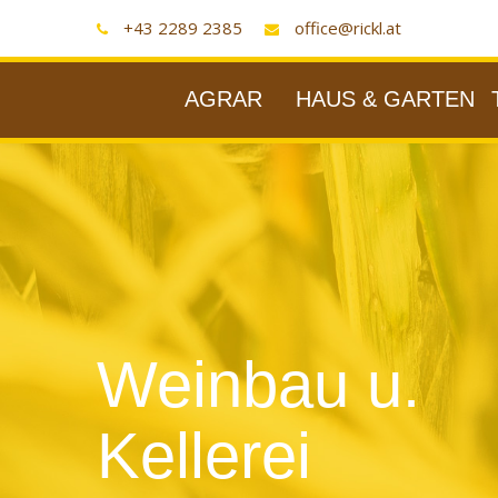
+43 2289 2385
office@rickl.at
AGRAR
HAUS & GARTEN
Weinbau u.
Kellerei